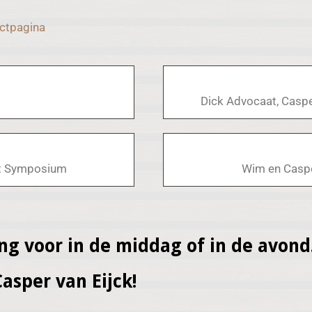
ctpagina
k
Dick Advocaat, Caspe
et Symposium
Wim en Caspe
ing voor in de middag of in de avond
asper van Eijck!