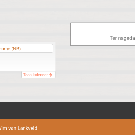
Ter nageda
eurne (NB)
Toon kalender
Wim van Lankveld