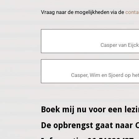
Vraag naar de mogelijkheden via de
conta
Casper van Eijc
Casper, Wim en Sjoerd op h
Boek mij nu voor een lez
De opbrengst gaat naar C