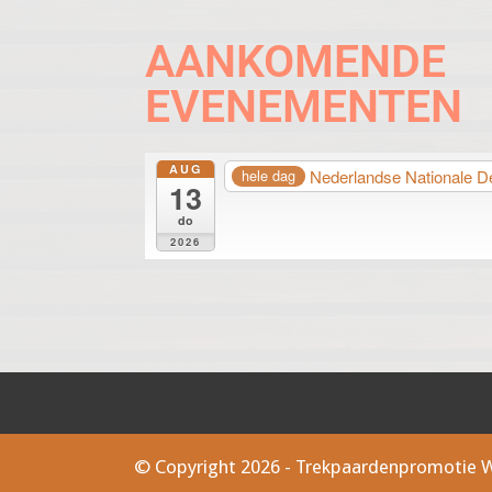
AANKOMENDE
EVENEMENTEN
AUG
Nederlandse Nationale D
hele dag
13
do
2026
© Copyright 2026 - Trekpaardenpromotie 