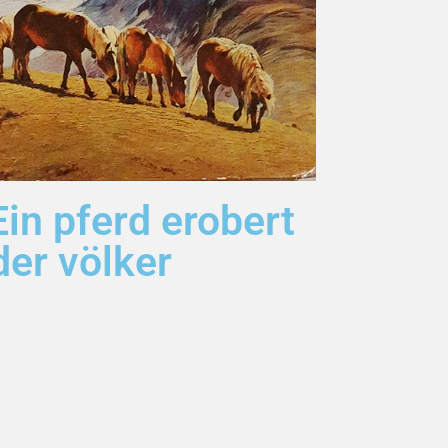
Ein pferd erobert
der völker