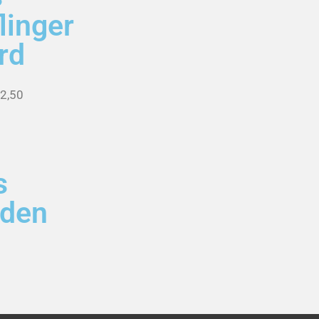
linger
rd
22,50
s
 den