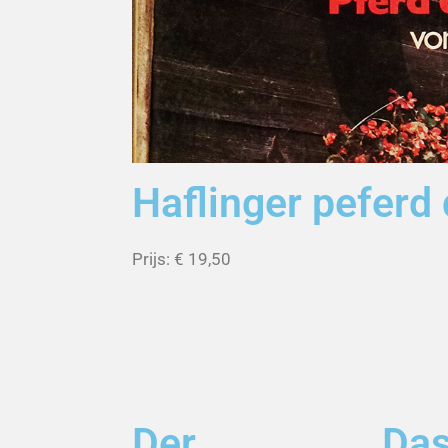
Haflinger peferd
Prijs: € 19,50
Der
Da